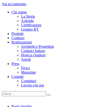
Vai al contenuto
Chi siamo
La Storia
Azienda
Certificazioni
Gruppo BT
Prodotti
Contract
Realizzazioni
Architetti e Progettisti
Contract Indoor
Horeca Outdoor
Arredi
Press
News
Magazine
Contatti
Contattaci
Lavora con noi
Punti Vendita