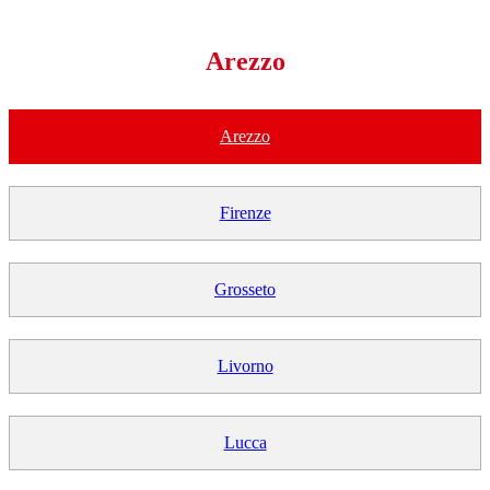
Arezzo
Arezzo
Firenze
Grosseto
Livorno
Lucca