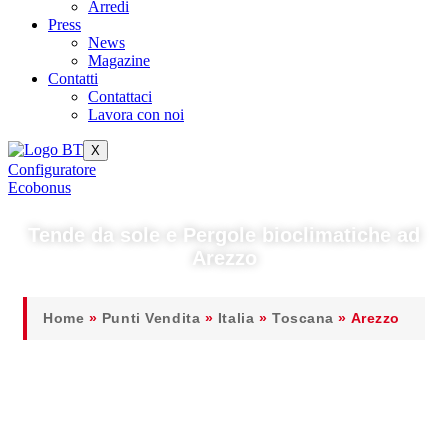
Arredi
Press
News
Magazine
Contatti
Contattaci
Lavora con noi
X
Configuratore
Ecobonus
Tende da sole e Pergole bioclimatiche ad
Arezzo
Home
»
Punti Vendita
»
Italia
»
Toscana
»
Arezzo