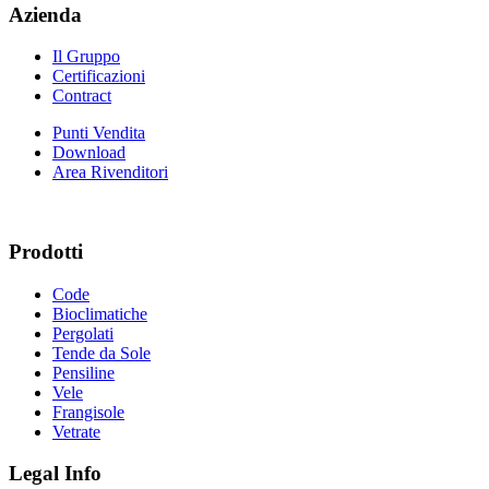
Azienda
Il Gruppo
Certificazioni
Contract
Punti Vendita
Download
Area Rivenditori
Prodotti
Code
Bioclimatiche
Pergolati
Tende da Sole
Pensiline
Vele
Frangisole
Vetrate
Legal Info