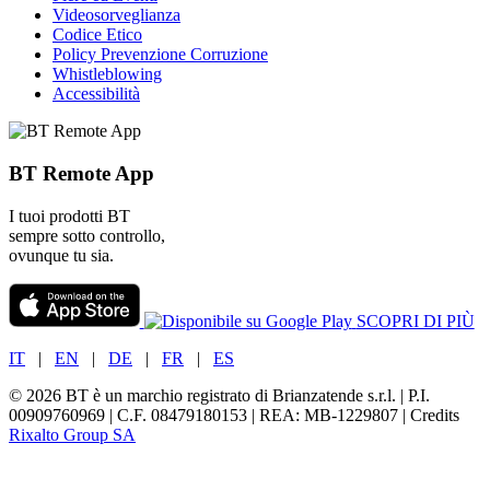
Videosorveglianza
Codice Etico
Policy Prevenzione Corruzione
Whistleblowing
Accessibilità
BT Remote App
I tuoi prodotti BT
sempre sotto controllo,
ovunque tu sia.
SCOPRI DI PIÙ
IT
|
EN
|
DE
|
FR
|
ES
© 2026 BT è un marchio registrato di Brianzatende s.r.l. | P.I.
00909760969 | C.F. 08479180153 | REA: MB-1229807 | Credits
Rixalto Group SA