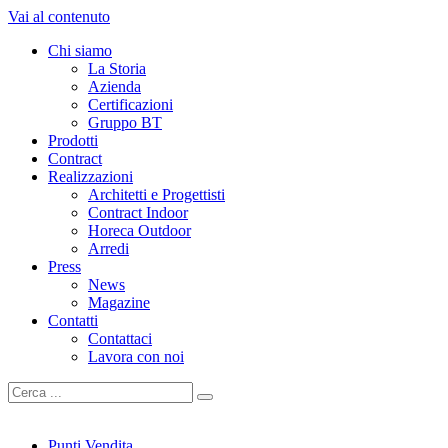
Vai al contenuto
Chi siamo
La Storia
Azienda
Certificazioni
Gruppo BT
Prodotti
Contract
Realizzazioni
Architetti e Progettisti
Contract Indoor
Horeca Outdoor
Arredi
Press
News
Magazine
Contatti
Contattaci
Lavora con noi
Punti Vendita