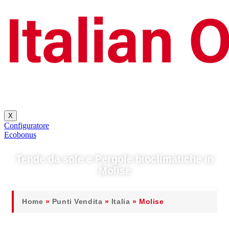
X
Configuratore
Ecobonus
Tende da sole e Pergole bioclimatiche in
Molise
Home
»
Punti Vendita
»
Italia
»
Molise