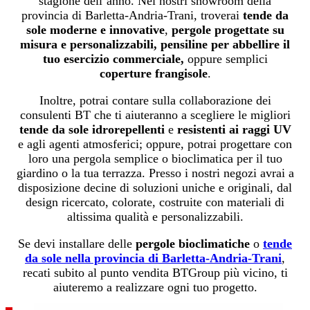
stagione dell’anno. Nei nostri showroom della
provincia di Barletta-Andria-Trani, troverai
tende da
sole moderne e innovative
,
pergole progettate su
misura e personalizzabili,
pensiline per abbellire il
tuo esercizio commerciale,
oppure semplici
coperture frangisole
.
Inoltre, potrai contare sulla collaborazione dei
consulenti BT che ti aiuteranno a scegliere le migliori
tende da sole idrorepellenti
e
resistenti ai raggi UV
e agli agenti atmosferici; oppure, potrai progettare con
loro una pergola semplice o bioclimatica per il tuo
giardino o la tua terrazza. Presso i nostri negozi avrai a
disposizione decine di soluzioni uniche e originali, dal
design ricercato, colorate, costruite con materiali di
altissima qualità e personalizzabili.
Se devi installare delle
pergole bioclimatiche
o
tende
da sole nella provincia di Barletta-Andria-Trani
,
recati subito al punto vendita BTGroup più vicino, ti
aiuteremo a realizzare ogni tuo progetto.