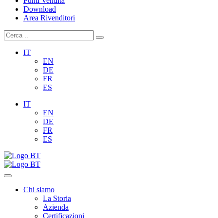
Punti Vendita
Download
Area Rivenditori
IT
EN
DE
FR
ES
IT
EN
DE
FR
ES
Chi siamo
La Storia
Azienda
Certificazioni