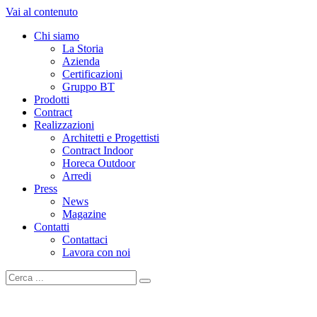
Vai al contenuto
Chi siamo
La Storia
Azienda
Certificazioni
Gruppo BT
Prodotti
Contract
Realizzazioni
Architetti e Progettisti
Contract Indoor
Horeca Outdoor
Arredi
Press
News
Magazine
Contatti
Contattaci
Lavora con noi