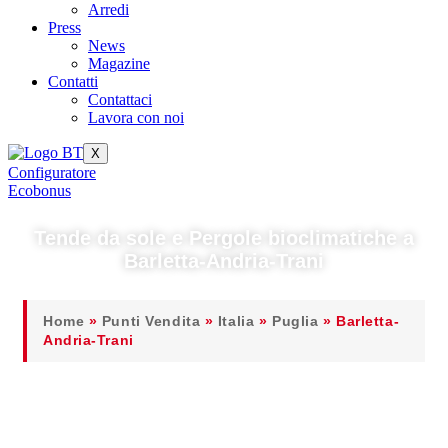
Arredi
Press
News
Magazine
Contatti
Contattaci
Lavora con noi
X
Configuratore
Ecobonus
Tende da sole e Pergole bioclimatiche a
Barletta-Andria-Trani
Home
»
Punti Vendita
»
Italia
»
Puglia
»
Barletta-
Andria-Trani