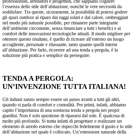
professionisti, arredatori e progettisti, che sappiano cogliere
l’essenza dello stile dell’abitazione, nonché le vere necessità da
soddisfare. Tra queste, sicuramente, la possibilità di potersi godere
gli spazi outdoor al riparo dai raggi solari e dal calore, ombreggiati
nel modo più naturale possibile, per rimanere parte integrante
dell’ambiente circostante, senza rinunciare a tutti i benefici e ai
comfort delle innovazioni tecnologiche attuali. Il modo migliore per
ottenere questo risultato, è quello di ricreare all’esterno un luogo
accogliente, personale e rilassante, tanto quanto quelli interni
all’abitazione. Per farlo, ricorrere ad una tenda a pergola, è la
soluzione più pratica e semplice da perseguire.
TENDA A PERGOLA:
UN’INVENZIONE TUTTA ITALIANA!
Gli italiani sanno sempre essere un passo avanti a tutti gli altri,
quando si parla di comfort e comodità. Per primi, infatti, abbiamo
capito l’importanza di una sontuosa tenda a pergola nei propri
giardini. Non è solo questione di ripararsi dal sole. É qualcosa di
molto più profondo. Si tratta infatti di progettare e realizzare un
elemento di arredo esterno che rispecchi fedelmente il gusto e lo stile
dell’abitazione nel quale è collocato. Un’estensione naturale della