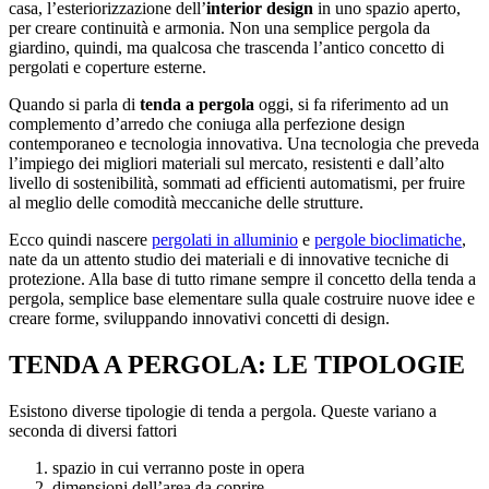
casa, l’esteriorizzazione dell’
interior design
in uno spazio aperto,
per creare continuità e armonia. Non una semplice pergola da
giardino, quindi, ma qualcosa che trascenda l’antico concetto di
pergolati e coperture esterne.
Quando si parla di
tenda a pergola
oggi, si fa riferimento ad un
complemento d’arredo che coniuga alla perfezione design
contemporaneo e tecnologia innovativa. Una tecnologia che preveda
l’impiego dei migliori materiali sul mercato, resistenti e dall’alto
livello di sostenibilità, sommati ad efficienti automatismi, per fruire
al meglio delle comodità meccaniche delle strutture.
Ecco quindi nascere
pergolati in alluminio
e
pergole bioclimatiche
,
nate da un attento studio dei materiali e di innovative tecniche di
protezione. Alla base di tutto rimane sempre il concetto della tenda a
pergola, semplice base elementare sulla quale costruire nuove idee e
creare forme, sviluppando innovativi concetti di design.
TENDA A PERGOLA: LE TIPOLOGIE
Esistono diverse tipologie di tenda a pergola. Queste variano a
seconda di diversi fattori
spazio in cui verranno poste in opera
dimensioni dell’area da coprire