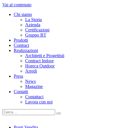
Vai al contenuto
Chi siamo
La Storia
Azienda
Certificazioni
Gruppo BT
Prodotti
Contract
Realizzazioni
Architetti e Progettisti
Contract Indoor
Horeca Outdoor
Arredi
Press
News
Magazine
Contatti
Contattaci
Lavora con noi
Punti Vendita