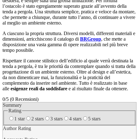
desidera, è sempre stata una grossa limitazione. Per fortuna
l’ostacolo è stato egregiamente superato grazie all’avvento della
tenda a pergola. Una struttura semplice, pratica e veloce da montare,
che permette a chiunque, durante tutto l’anno, di continuare a vivere
al meglio un ambiente esterno.
A ciascuno la propria struttura. Diversi modelli, differenti materiali e
dimensioni, arricchiscono il catalogo di
BRGroup
, che mette a
disposizione una vasta gamma di opere realizzabili nel più breve
tempo possibile.
Rispettare il canone stilistico dell’edificio al quale verrà destinata la
tenda a pergola, è tra le priorità da contemplare quando si tratta della
progettazione di un ambiente esterno. Oltre al design e all’estetica,
da non dimenticare mai, la funzionalità e la praticità del
complemento da inserire nel ambiente. Tutto è realizzato in base
alle
esigenze reali da soddisfare
e al risultato finale da ottenere.
0/5
(0 Recensioni)
Summary
Rating
1 star
2 stars
3 stars
4 stars
5 stars
Author Rating