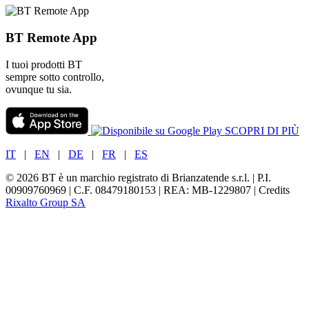
BT Remote App
I tuoi prodotti BT
sempre sotto controllo,
ovunque tu sia.
SCOPRI DI PIÙ
IT
|
EN
|
DE
|
FR
|
ES
© 2026 BT è un marchio registrato di Brianzatende s.r.l. | P.I.
00909760969 | C.F. 08479180153 | REA: MB-1229807 | Credits
Rixalto Group SA