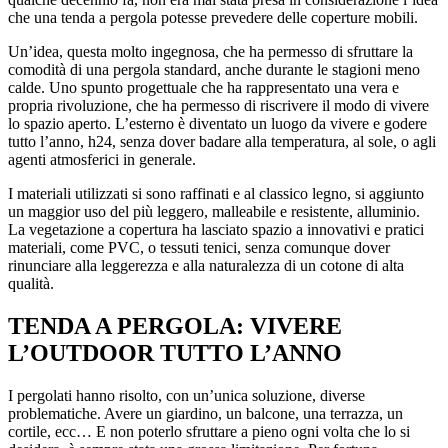
che una tenda a pergola potesse prevedere delle coperture mobili.
Un’idea, questa molto ingegnosa, che ha permesso di sfruttare la
comodità di una pergola standard, anche durante le stagioni meno
calde. Uno spunto progettuale che ha rappresentato una vera e
propria rivoluzione, che ha permesso di riscrivere il modo di vivere
lo spazio aperto. L’esterno è diventato un luogo da vivere e godere
tutto l’anno, h24, senza dover badare alla temperatura, al sole, o agli
agenti atmosferici in generale.
I materiali utilizzati si sono raffinati e al classico legno, si aggiunto
un maggior uso del più leggero, malleabile e resistente, alluminio.
La vegetazione a copertura ha lasciato spazio a innovativi e pratici
materiali, come PVC, o tessuti tenici, senza comunque dover
rinunciare alla leggerezza e alla naturalezza di un cotone di alta
qualità.
TENDA A PERGOLA: VIVERE
L’OUTDOOR TUTTO L’ANNO
I pergolati hanno risolto, con un’unica soluzione, diverse
problematiche. Avere un giardino, un balcone, una terrazza, un
cortile, ecc… E non poterlo sfruttare a pieno ogni volta che lo si