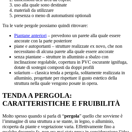
uso alla quale sono destinate
materiali da utilizzare
presenza o meno di automatismi optionali
Tra le varie pergole possiamo quindi ritrovare:
Piantane anteriori
– prevedono un parete alla quale essere
ancorate con la parte posteriore
piane e autoportanti – strutture realizzate ex novo, che non
necessitano di alcuna parete alla quale essere ancorate
senza piantane – strutture in alluminio a sbalzo con
inclinazione regolabile, copertura in PVC oscurante ignifuga,
dotate di sostegni composti da doppi profili
solarium – classica tenda a pergola, solitamente realizzata in
alluminio, progettate per rispettare il gusto estetico della
struttura nella quale vengono posate in opera.
TENDA A PERGOLA:
CARATTERISTICHE E FRUIBILITÀ
Molto spesso quando si parla di “
pergola
” quello che sovviene è
l’immagine di una struttura a se stante, in legno, o alluminio,
ricoperta da piante e vegetazione varia. Effettivamente fino a
qualche decennio fa, non era mai stata presa in considerazione l’idea