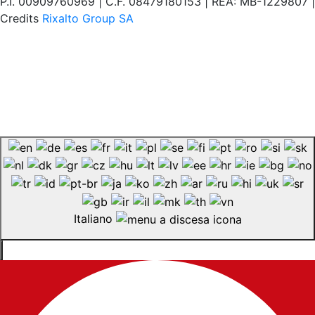
P.I. 00909760969 | C.F. 08479180153 | REA: MB-1229807 |
Credits
Rixalto Group SA
Italiano