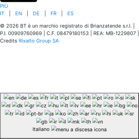
PIÙ
IT
|
EN
|
DE
|
FR
|
ES
© 2026 BT è un marchio registrato di Brianzatende s.r.l. |
P.I. 00909760969 | C.F. 08479180153 | REA: MB-1229807 |
Credits
Rixalto Group SA
Italiano