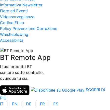
Informativa Newsletter
Fiere ed Eventi
Videosorveglianza
Codice Etico
Policy Prevenzione Corruzione
Whistleblowing
Accessibilità
BT Remote App
I tuoi prodotti BT
sempre sotto controllo,
ovunque tu sia.
SCOPRI DI
PIÙ
IT
|
EN
|
DE
|
FR
|
ES